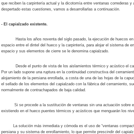
que reciben la carpintería actual y la dicotomía entre ventanas correderas y 
despertado estas cuestiones, vamos a desarrollarlas a continuación.
- El capialzado existente.
Hasta los años noventa del siglo pasado, la ejecución de huecos en fa
espacio entre el dintel del hueco y la carpintería, para alojar el sistema de e
espacio y sus elementos de cierre se le denomina capialzado.
Desde el punto de vista de los aislamientos térmico y acústico el capi
Por un lado supone una ruptura en la continuidad constructiva del cerramiento
alojamiento de la persiana enrollada, a costa de una de las hojas de la capuc
el sellado de los elementos del capialzado con la fábrica del cerramiento, sue
normalmente de contrachapados de baja calidad.
Si se procede a la sustitución de ventanas sin una actuación sobre el c
existiendo en el hueco puentes térmicos y acústicos que menguarán los nive
La solución más inmediata y cómoda es el uso de “ventanas compactas”
persiana y su sistema de enrollamiento, lo que permite prescindir del capial