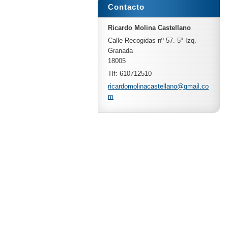
Contacto
Ricardo Molina Castellano
Calle Recogidas nº 57. 5º Izq.
Granada
18005
Tlf: 610712510
ricardom
olinacas
tellano@
gmail.co
m