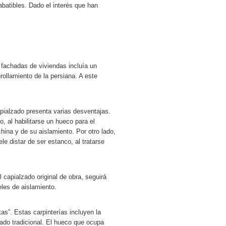
abatibles. Dado el interés que han
chadas de viviendas incluía un
nrollamiento de la persiana. A este
alzado presenta varias desventajas.
, al habilitarse un hueco para el
hina y de su aislamiento. Por otro lado,
le distar de ser estanco, al tratarse
apialzado original de obra, seguirá
les de aislamiento.
. Estas carpinterías incluyen la
zado tradicional. El hueco que ocupa